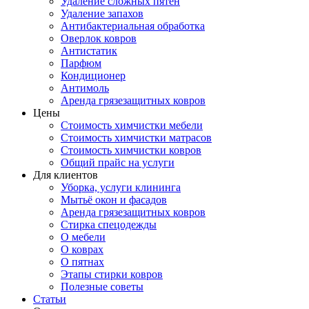
Удаление сложных пятен
Удаление запахов
Антибактериальная обработка
Оверлок ковров
Антистатик
Парфюм
Кондиционер
Антимоль
Аренда грязезащитных ковров
Цены
Стоимость химчистки мебели
Стоимость химчистки матрасов
Стоимость химчистки ковров
Общий прайс на услуги
Для клиентов
Уборка, услуги клининга
Мытьё окон и фасадов
Аренда грязезащитных ковров
Стирка спецодежды
О мебели
О коврах
О пятнах
Этапы стирки ковров
Полезные советы
Статьи